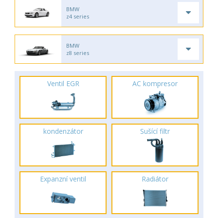
BMW
z4 series
BMW
z8 series
Ventil EGR
AC kompresor
kondenzátor
Sušící filtr
Expanzní ventil
Radiátor