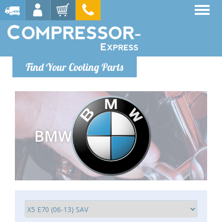
Find Your Cooling Parts
BMW