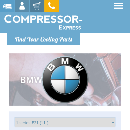
Find Your Cooling Parts
BMW