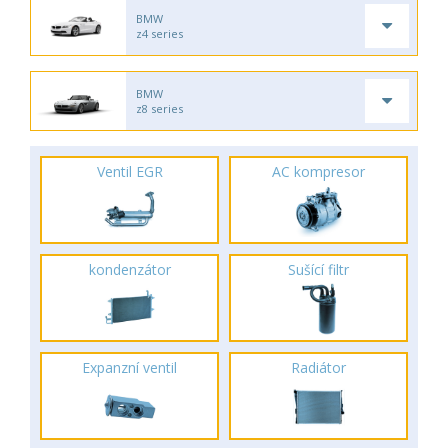
BMW
z4 series
BMW
z8 series
Ventil EGR
AC kompresor
kondenzátor
Sušící filtr
Expanzní ventil
Radiátor