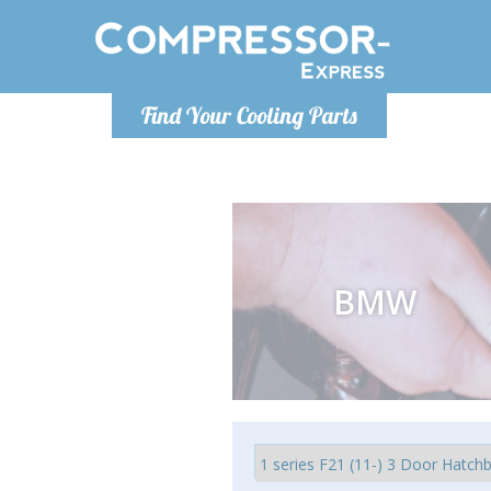
Po
Find Your Cooling Parts
info@com
BMW