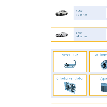
BMW
x6 series
BMW
z4 series
Ventil EGR
AC kom
Chladicí ventilátor
Výpa