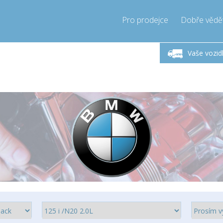
Pro prodejce
Dobře vědě
ndělí-Pátek 9-17h
Zavolejte teď!
Pond
+421905357897
Vaše vozid
+421905357897
pressor-express.sk
info@comp