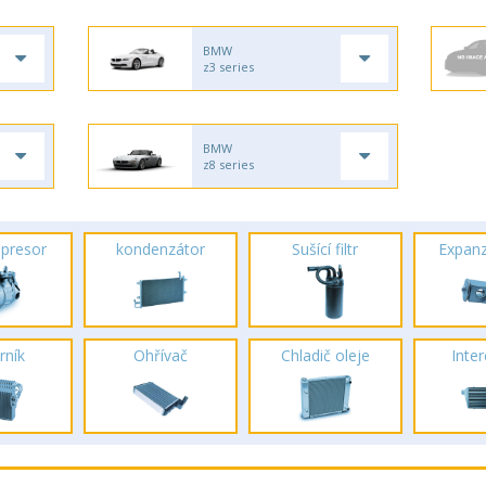
BMW
z3 series
BMW
z8 series
presor
kondenzátor
Sušící filtr
Expanz
rník
Ohřívač
Chladič oleje
Inte