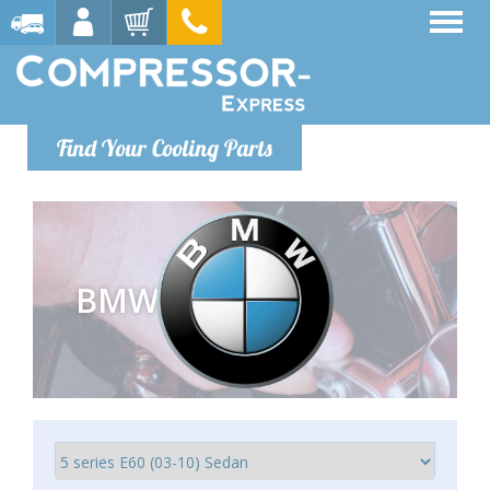
Find Your Cooling Parts
BMW