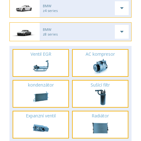
BMW
z4 series
BMW
z8 series
Ventil EGR
AC kompresor
kondenzátor
Sušící filtr
Expanzní ventil
Radiátor