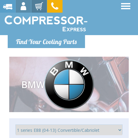
Find Your Cooling Parts
BMW