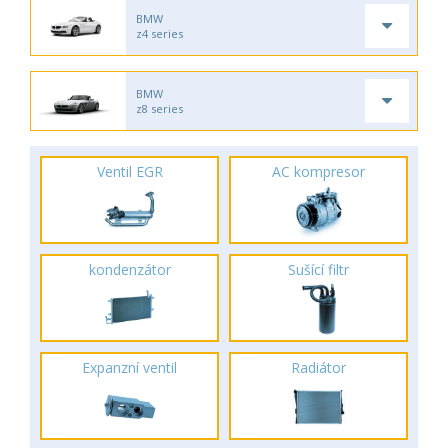
BMW
z4 series
BMW
z8 series
Ventil EGR
AC kompresor
kondenzátor
Sušící filtr
Expanzní ventil
Radiátor