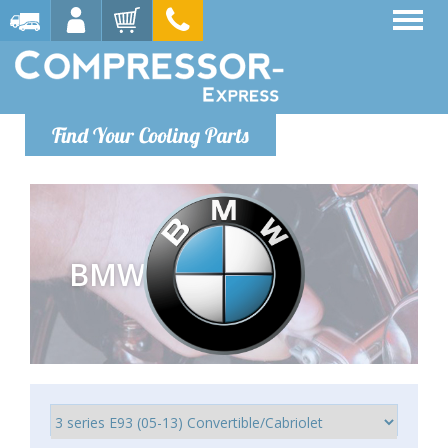
Find Your Cooling Parts
BMW