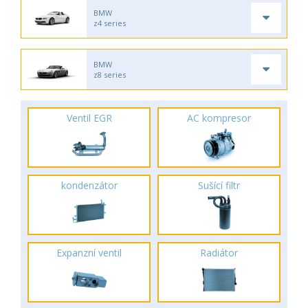
BMW
z4 series
BMW
z8 series
Ventil EGR
AC kompresor
kondenzátor
Sušící filtr
Expanzní ventil
Radiátor