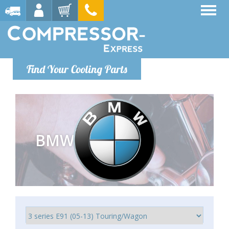
Find Your Cooling Parts
BMW