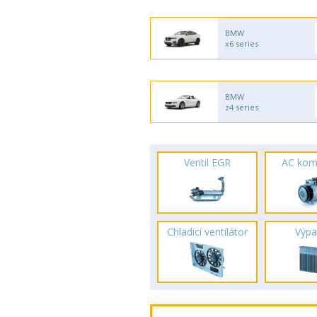
BMW
x6 series
BMW
z4 series
Ventil EGR
AC kom
Chladicí ventilátor
Výpa