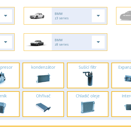
BMW
z3 series
BMW
z8 series
presor
kondenzátor
Sušící filtr
Expanz
rník
Ohřívač
Chladič oleje
Inte