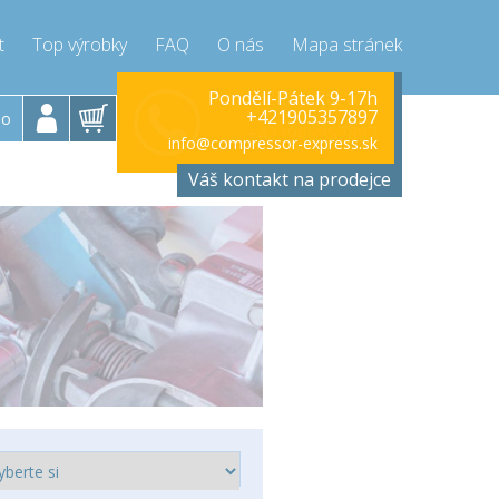
t
Top výrobky
FAQ
O nás
Mapa stránek
Zavolejte teď!
Pondělí-Pátek 9-17h
+421905357897
lo
+421905357897
info@compressor-express.sk
Váš kontakt na prodejce