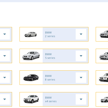
BMW
2 series
BMW
5 series
BMW
8 series
BMW
x4 series