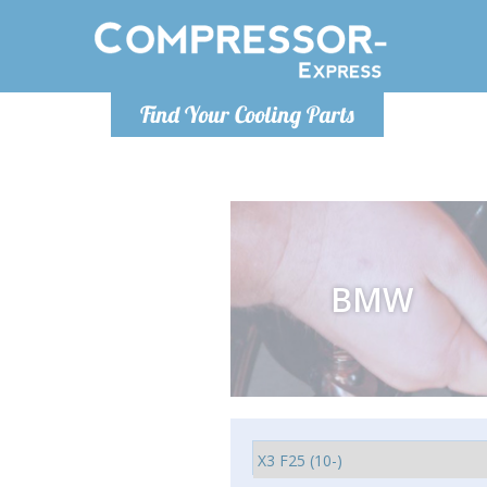
Pondělí-Pátek 9-17h
Find Your Cooling Parts
+421905357897
info@compressor-express.sk
BMW