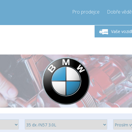
Pro prodejce
Dobře vědě
Zavolejte teď!
Pondělí-Pátek 9-17h
+421905357897
Vaše vozid
+421905357897
info@compressor-express.sk