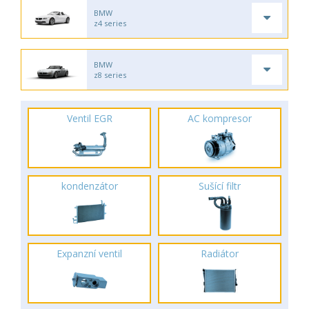
BMW
z4 series
BMW
z8 series
Ventil EGR
AC kompresor
kondenzátor
Sušící filtr
Expanzní ventil
Radiátor