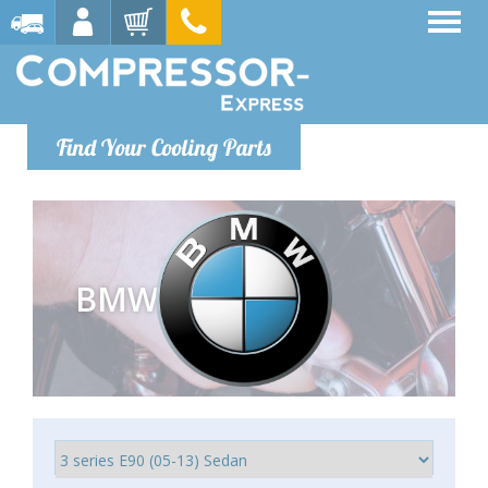
Find Your Cooling Parts
BMW