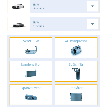
BMW
z4 series
BMW
z8 series
Ventil EGR
AC kompresor
kondenzátor
Sušící filtr
Expanzní ventil
Radiátor