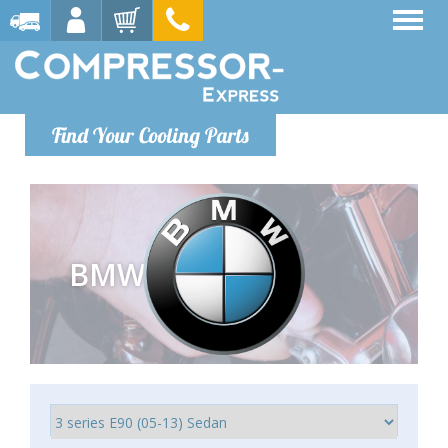
Find Your Cooling Parts
BMW