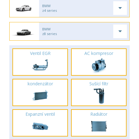
BMW
z4 series
BMW
z8 series
Ventil EGR
AC kompresor
kondenzátor
Sušící filtr
Expanzní ventil
Radiátor