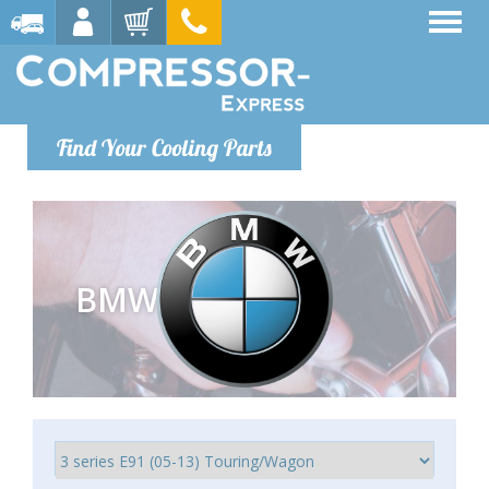
Find Your Cooling Parts
BMW