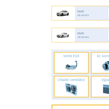
BMW
x6 series
BMW
z4 series
Ventil EGR
AC kom
Chladicí ventilátor
Výpa