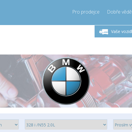
Pro prodejce
Dobře vědě
ndělí-Pátek 9-17h
Zavolejte teď!
Pond
+421905357897
Vaše vozid
+421905357897
pressor-express.sk
info@comp