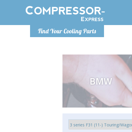
Po
Find Your Cooling Parts
info@com
BMW