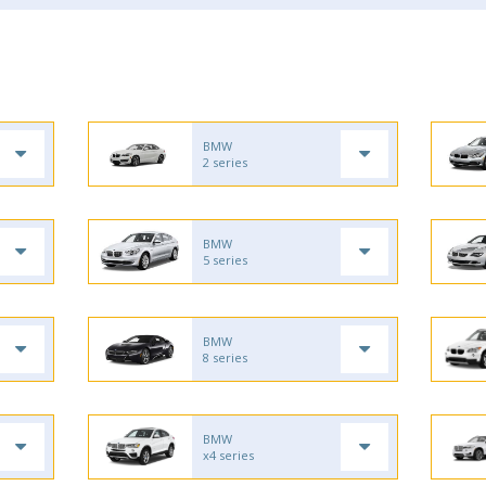
BMW
2 series
BMW
5 series
BMW
8 series
BMW
x4 series