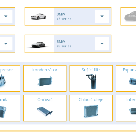
BMW
z3 series
BMW
z8 series
presor
kondenzátor
Sušící filtr
Expanz
rník
Ohřívač
Chladič oleje
Inte