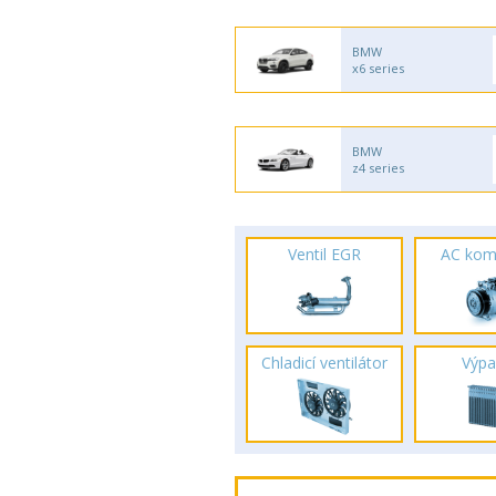
BMW
x6 series
BMW
z4 series
Ventil EGR
AC kom
Chladicí ventilátor
Výpa