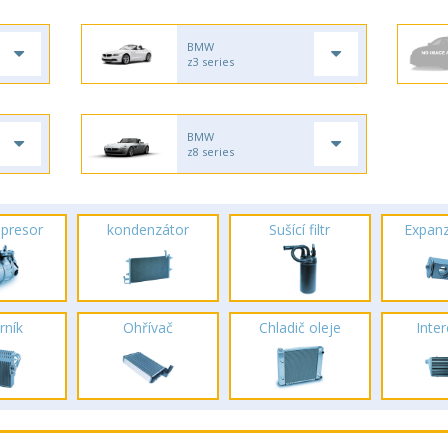
BMW
z3 series
BMW
z8 series
presor
kondenzátor
Sušící filtr
Expanz
rník
Ohřívač
Chladič oleje
Inte