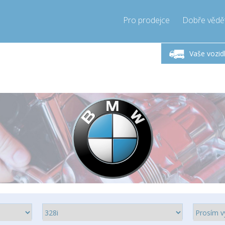
Pro prodejce
Dobře vědě
ndělí-Pátek 9-17h
Zavolejte teď!
Pond
+421905357897
Vaše vozid
+421905357897
pressor-express.sk
info@comp