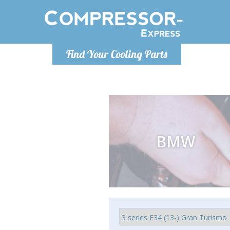
Po
Find Your Cooling Parts
info@com
BMW