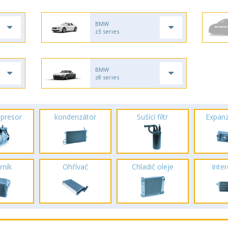
BMW
z3 series
BMW
z8 series
presor
kondenzátor
Sušící filtr
Expanz
rník
Ohřívač
Chladič oleje
Inte