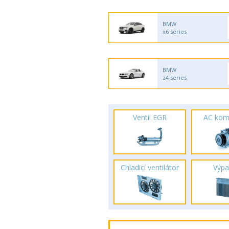
BMW
x6 series
BMW
z4 series
Ventil EGR
AC kom
Chladicí ventilátor
Výpa