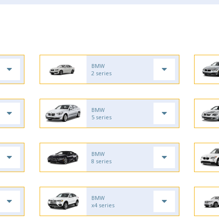
BMW
2 series
BMW
5 series
BMW
8 series
BMW
x4 series