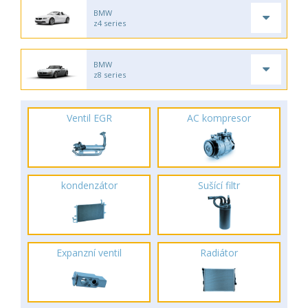
BMW
z4 series
BMW
z8 series
Ventil EGR
AC kompresor
kondenzátor
Sušící filtr
Expanzní ventil
Radiátor