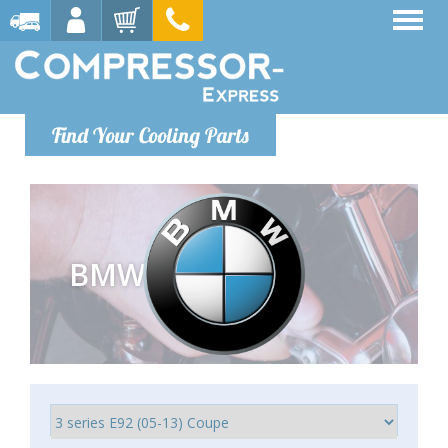
Find Your Cooling Parts
BMW