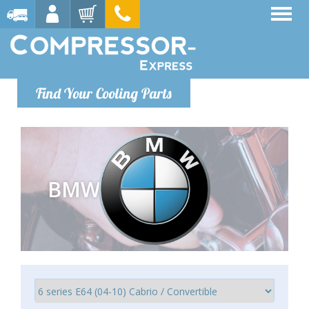
Find Your Cooling Parts
BMW