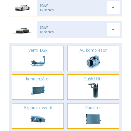
BMW
z4 series
BMW
z8 series
Ventil EGR
AC kompresor
kondenzátor
Sušící filtr
Expanzní ventil
Radiátor