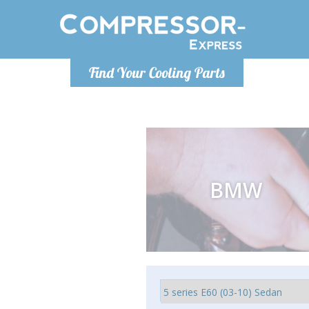
Po
Find Your Cooling Parts
info@com
BMW