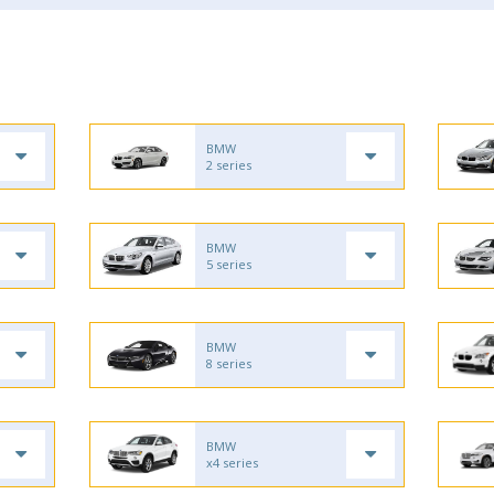
BMW
2 series
BMW
5 series
BMW
8 series
BMW
x4 series