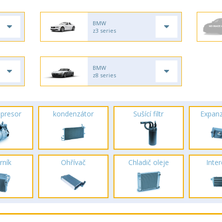
BMW
z3 series
BMW
z8 series
presor
kondenzátor
Sušící filtr
Expanz
rník
Ohřívač
Chladič oleje
Inte