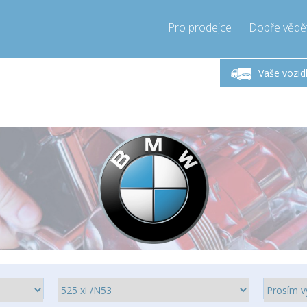
Pro prodejce
Dobře vědě
ndělí-Pátek 9-17h
Zavolejte teď!
Pond
+421905357897
Vaše vozid
+421905357897
pressor-express.sk
info@comp