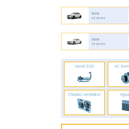
BMW
x6 series
BMW
z4 series
Ventil EGR
AC kom
Chladicí ventilátor
Výpa