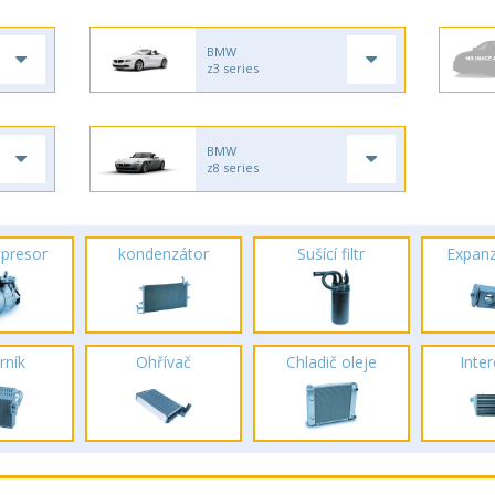
BMW
z3 series
BMW
z8 series
presor
kondenzátor
Sušící filtr
Expanz
rník
Ohřívač
Chladič oleje
Inte