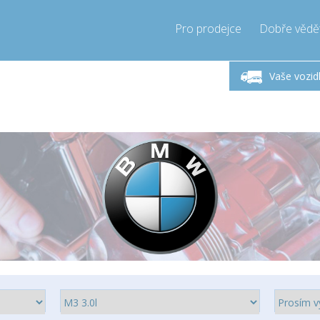
Pro prodejce
Dobře vědě
ndělí-Pátek 9-17h
Zavolejte teď!
Pond
+421905357897
Vaše vozid
+421905357897
pressor-express.sk
info@comp