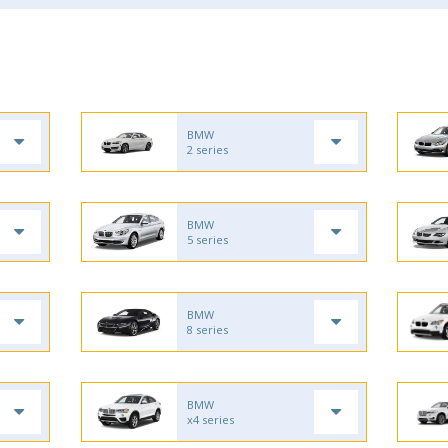
BMW
2 series
BMW
5 series
BMW
8 series
BMW
x4 series