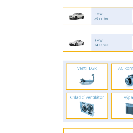
BMW
x6 series
BMW
z4 series
Ventil EGR
AC kom
Chladicí ventilátor
Výpa