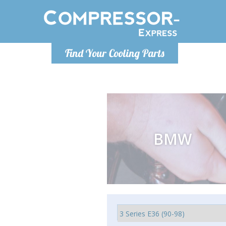
Po
Find Your Cooling Parts
info@com
BMW