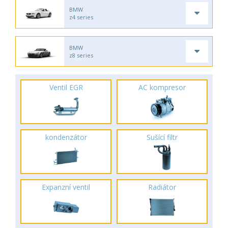
BMW
z4 series
BMW
z8 series
Ventil EGR
AC kompresor
kondenzátor
Sušící filtr
Expanzní ventil
Radiátor