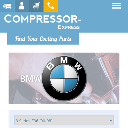
Find Your Cooling Parts
BMW