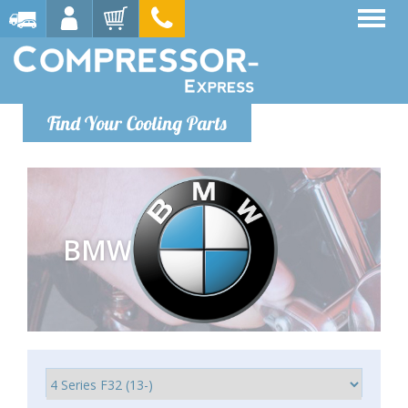
Find Your Cooling Parts
BMW