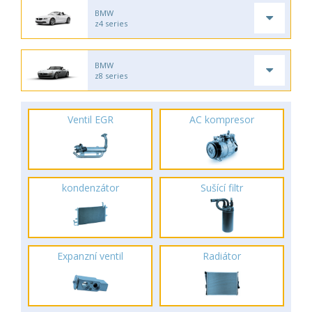
BMW
z4 series
BMW
z8 series
Ventil EGR
AC kompresor
kondenzátor
Sušící filtr
Expanzní ventil
Radiátor