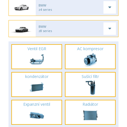
BMW
z4 series
BMW
z8 series
Ventil EGR
AC kompresor
kondenzátor
Sušící filtr
Expanzní ventil
Radiátor