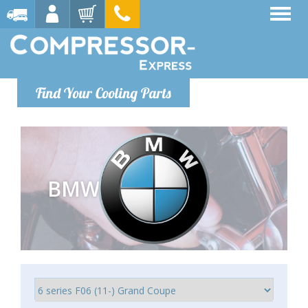
Find Your Cooling Parts
BMW