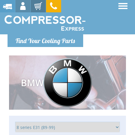
Find Your Cooling Parts
BMW