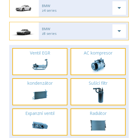
BMW
z4 series
BMW
z8 series
Ventil EGR
AC kompresor
kondenzátor
Sušící filtr
Expanzní ventil
Radiátor