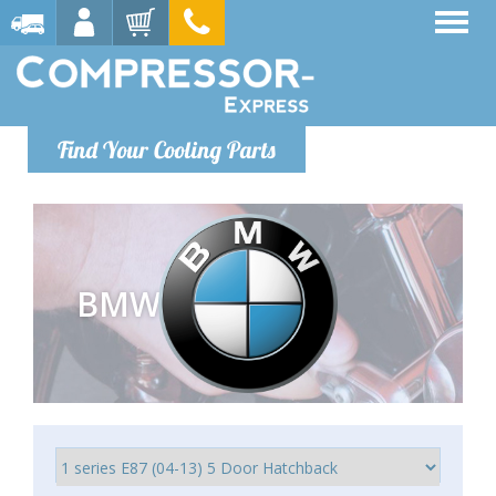
Find Your Cooling Parts
BMW