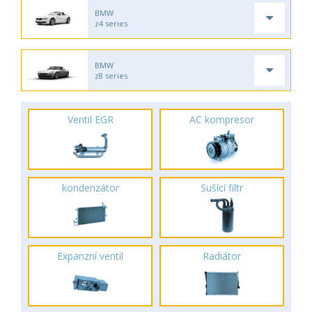
BMW
z4 series
BMW
z8 series
Ventil EGR
AC kompresor
kondenzátor
Sušící filtr
Expanzní ventil
Radiátor