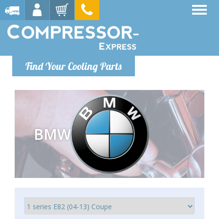
Find Your Cooling Parts
BMW