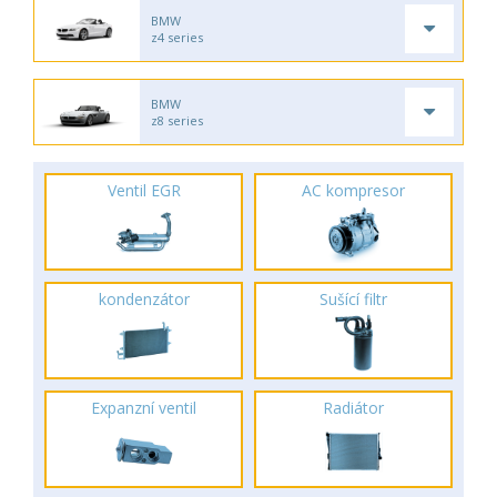
BMW
z4 series
BMW
z8 series
Ventil EGR
AC kompresor
kondenzátor
Sušící filtr
Expanzní ventil
Radiátor