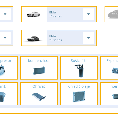
BMW
z3 series
BMW
z8 series
presor
kondenzátor
Sušící filtr
Expanz
rník
Ohřívač
Chladič oleje
Inte