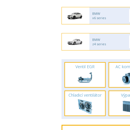
BMW
x6 series
BMW
z4 series
Ventil EGR
AC kom
Chladicí ventilátor
Výpa