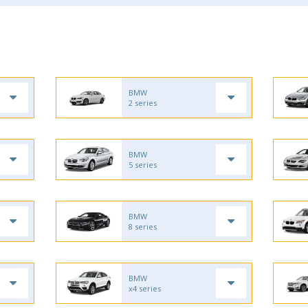
BMW
2 series
BMW
5 series
BMW
8 series
BMW
x4 series