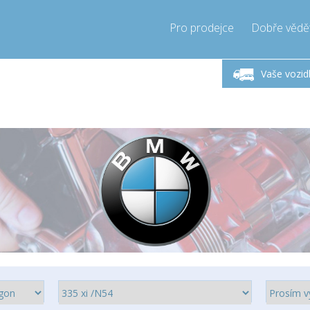
Pro prodejce
Dobře vědě
ndělí-Pátek 9-17h
Zavolejte teď!
Pond
+421905357897
Vaše vozid
+421905357897
pressor-express.sk
info@comp