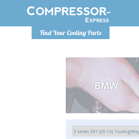
Po
Find Your Cooling Parts
info@com
BMW