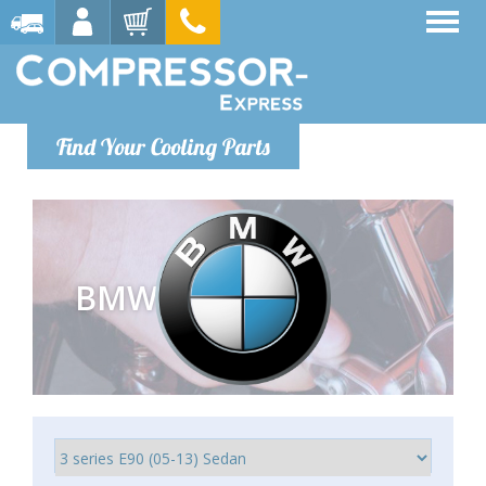
Find Your Cooling Parts
BMW