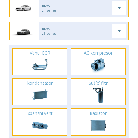
BMW
z4 series
BMW
z8 series
Ventil EGR
AC kompresor
kondenzátor
Sušící filtr
Expanzní ventil
Radiátor