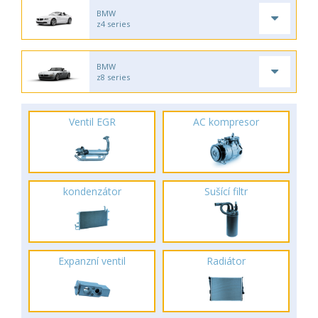
BMW
z4 series
BMW
z8 series
Ventil EGR
AC kompresor
kondenzátor
Sušící filtr
Expanzní ventil
Radiátor