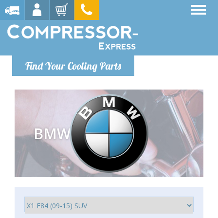
Find Your Cooling Parts
BMW