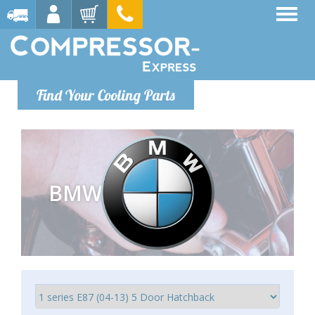
Find Your Cooling Parts
BMW