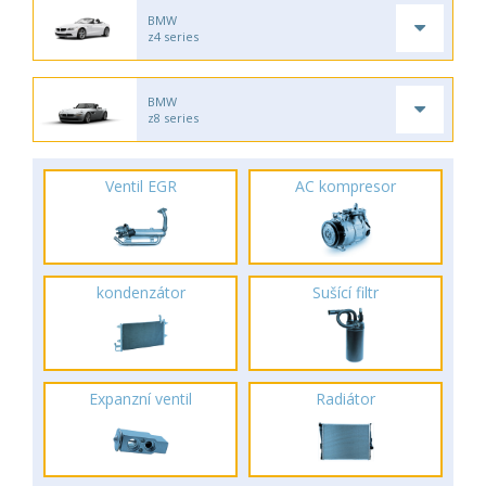
BMW
z4 series
BMW
z8 series
Ventil EGR
AC kompresor
kondenzátor
Sušící filtr
Expanzní ventil
Radiátor