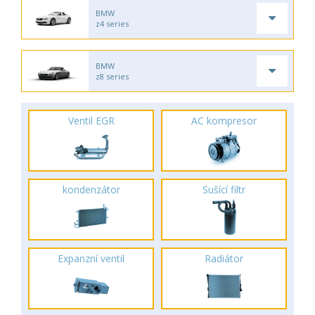
BMW
z4 series
BMW
z8 series
Ventil EGR
AC kompresor
kondenzátor
Sušící filtr
Expanzní ventil
Radiátor