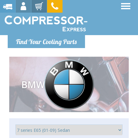
Find Your Cooling Parts
BMW