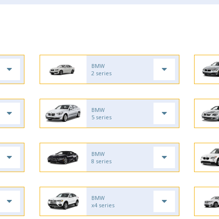
BMW
2 series
BMW
5 series
BMW
8 series
BMW
x4 series