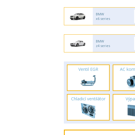
BMW
x6 series
BMW
z4 series
Ventil EGR
AC kom
Chladicí ventilátor
Výpa