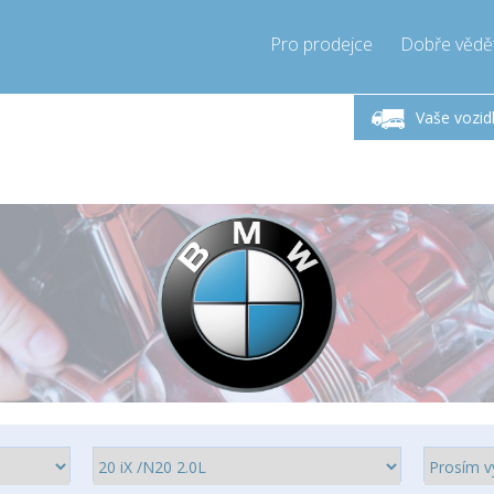
Pro prodejce
Dobře vědě
Zavolejte teď!
Pondělí-Pátek 9-17h
+421905357897
Vaše vozid
+421905357897
info@compressor-express.sk