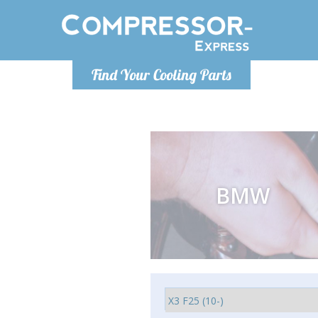
Pondělí-Pátek 9-17h
Find Your Cooling Parts
+421905357897
info@compressor-express.sk
BMW