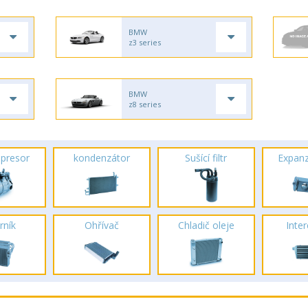
BMW
z3 series
BMW
z8 series
presor
kondenzátor
Sušící filtr
Expanz
rník
Ohřívač
Chladič oleje
Inte