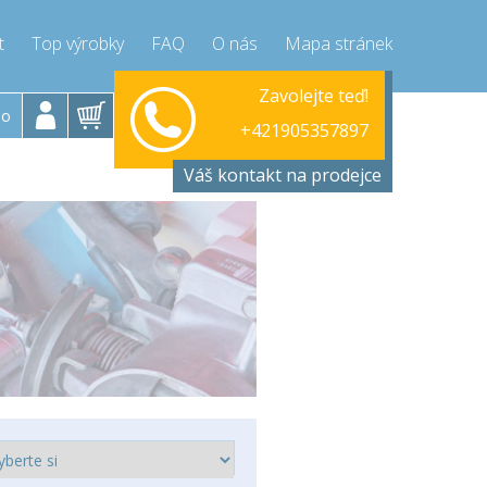
t
Top výrobky
FAQ
O nás
Mapa stránek
Pondělí-Pátek 9-17h
Zavolejte teď!
+421905357897
lo
+421905357897
info@compressor-express.sk
Váš kontakt na prodejce