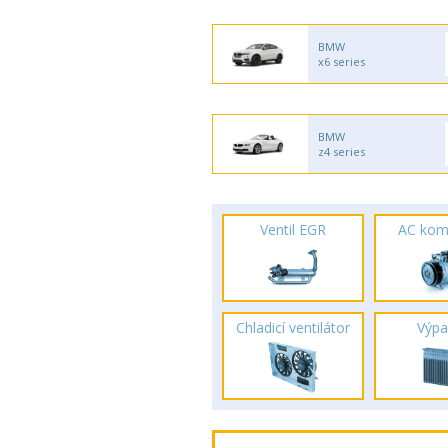
BMW
x6 series
BMW
z4 series
Ventil EGR
AC kom
Chladicí ventilátor
Výpa