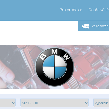
Pro prodejce
Dobře vědě
ndělí-Pátek 9-17h
Zavolejte teď!
Pond
+421905357897
Vaše vozid
+421905357897
pressor-express.sk
info@comp