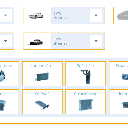
BMW
z3 series
BMW
z8 series
presor
kondenzátor
Sušící filtr
Expanz
rník
Ohřívač
Chladič oleje
Inte