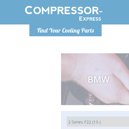
Po
Find Your Cooling Parts
info@com
BMW