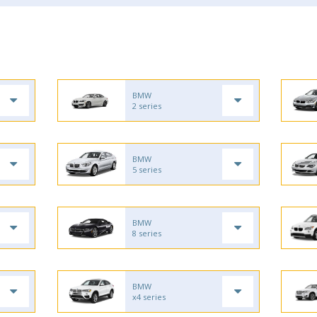
BMW
2 series
BMW
5 series
BMW
8 series
BMW
x4 series