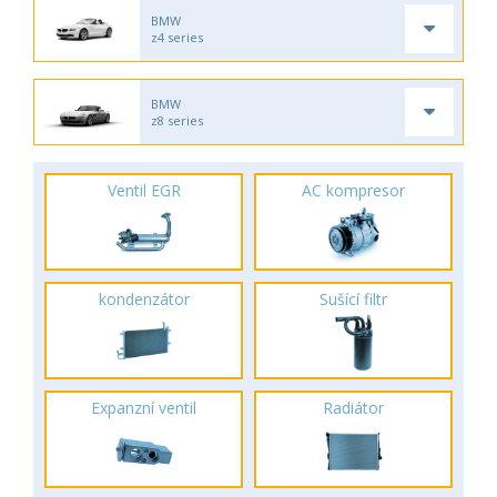
BMW
z4 series
BMW
z8 series
Ventil EGR
AC kompresor
kondenzátor
Sušící filtr
Expanzní ventil
Radiátor