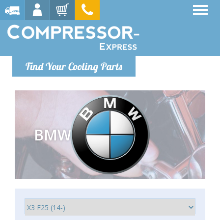
Find Your Cooling Parts
BMW