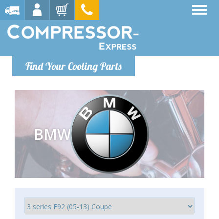
Find Your Cooling Parts
BMW