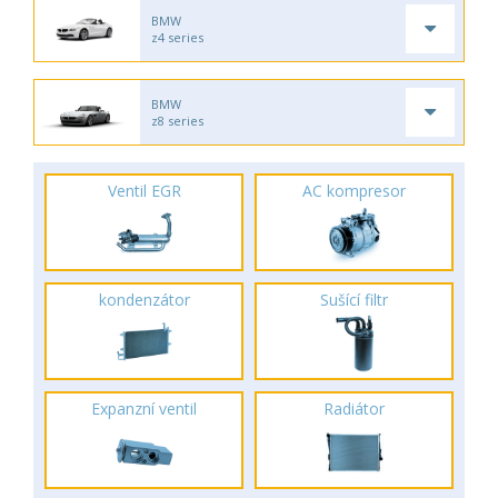
BMW
z4 series
BMW
z8 series
Ventil EGR
AC kompresor
kondenzátor
Sušící filtr
Expanzní ventil
Radiátor