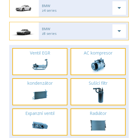
BMW
z4 series
BMW
z8 series
Ventil EGR
AC kompresor
kondenzátor
Sušící filtr
Expanzní ventil
Radiátor