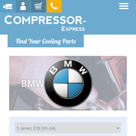
Find Your Cooling Parts
BMW