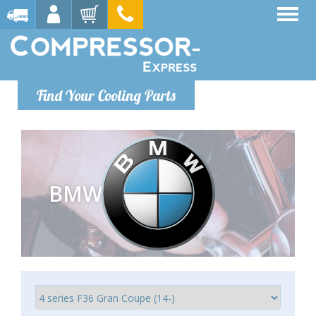
Find Your Cooling Parts
BMW