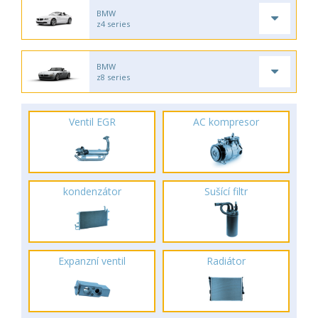
BMW
z4 series
BMW
z8 series
Ventil EGR
AC kompresor
kondenzátor
Sušící filtr
Expanzní ventil
Radiátor