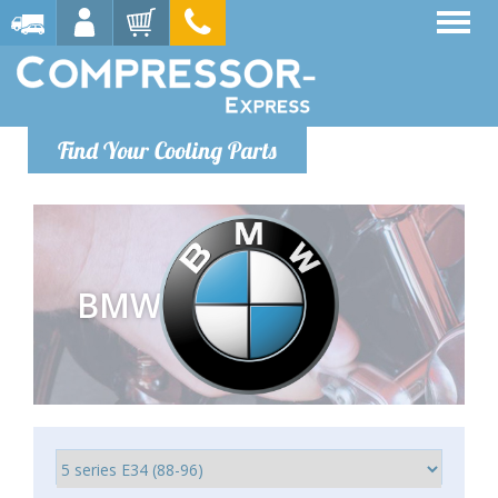
Find Your Cooling Parts
BMW