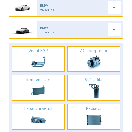
BMW
z4 series
BMW
z8 series
Ventil EGR
AC kompresor
kondenzátor
Sušící filtr
Expanzní ventil
Radiátor