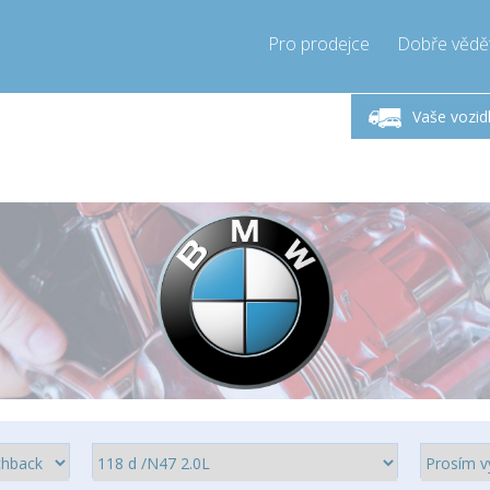
Pro prodejce
Dobře vědě
ndělí-Pátek 9-17h
Zavolejte teď!
Pond
+421905357897
Vaše vozid
+421905357897
pressor-express.sk
info@comp