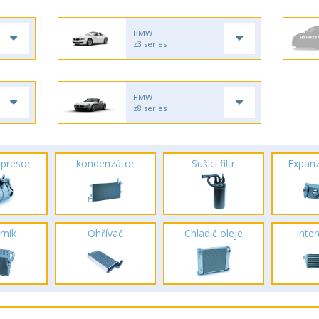
BMW
z3 series
BMW
z8 series
presor
kondenzátor
Sušící filtr
Expanz
rník
Ohřívač
Chladič oleje
Inte