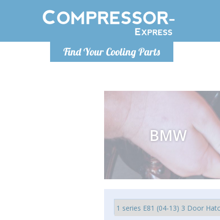
Po
Find Your Cooling Parts
info@com
BMW