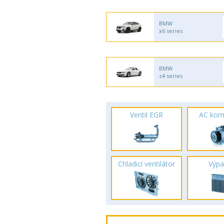
BMW
x6 series
BMW
z4 series
Ventil EGR
AC kom
Chladicí ventilátor
Výpa