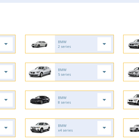
BMW
2 series
BMW
5 series
BMW
8 series
BMW
x4 series