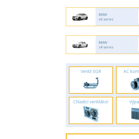
BMW
x6 series
BMW
z4 series
Ventil EGR
AC kom
Chladicí ventilátor
Výpa