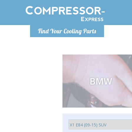
Pondělí-Pátek 9-17h
Find Your Cooling Parts
+421905357897
info@compressor-express.sk
BMW