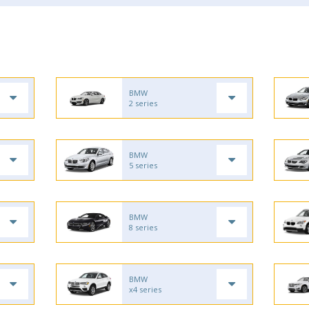
BMW
2 series
BMW
5 series
BMW
8 series
BMW
x4 series