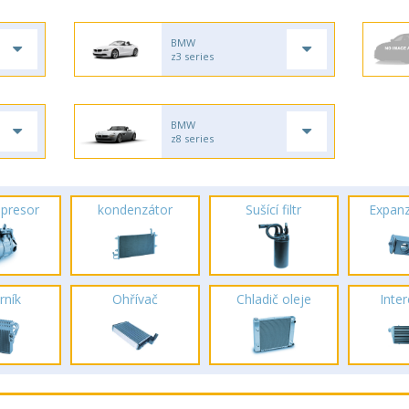
BMW
z3 series
BMW
z8 series
presor
kondenzátor
Sušící filtr
Expanz
rník
Ohřívač
Chladič oleje
Inte