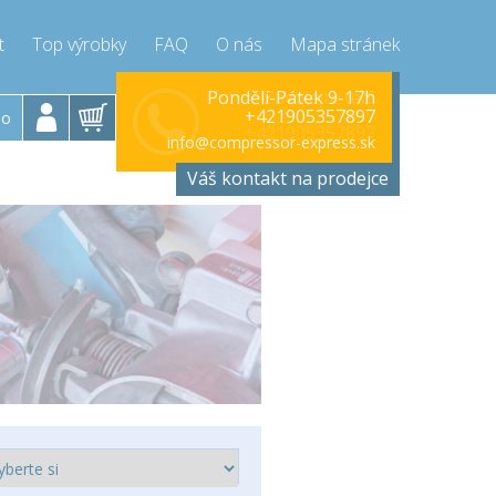
t
Top výrobky
FAQ
O nás
Mapa stránek
Zavolejte teď!
Pondělí-Pátek 9-17h
+421905357897
lo
+421905357897
info@compressor-express.sk
Váš kontakt na prodejce