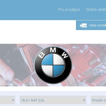
Pro prodejce
Dobře vědě
Zavolejte teď!
Pondělí-Pátek 9-17h
+421905357897
Vaše vozid
+421905357897
info@compressor-express.sk