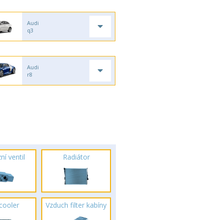
Audi
q3
Audi
r8
ní ventil
Radiátor
rcooler
Vzduch filter kabíny