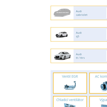
Audi
cabriolet
Audi
q5
Audi
tt / ttrs
Ventil EGR
AC kom
Chladicí ventilátor
Výpa