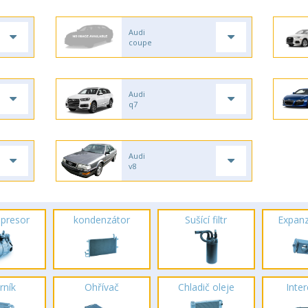
Audi
coupe
Audi
q7
Audi
v8
presor
kondenzátor
Sušící filtr
Expanz
rník
Ohřívač
Chladič oleje
Inte