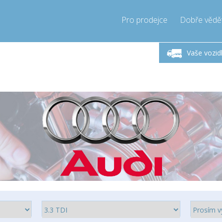
Pro prodejce
Dobře vědě
ndělí-Pátek 9-17h
Zavolejte teď!
Pond
+421905357897
Vaše vozid
+421905357897
pressor-express.sk
info@comp