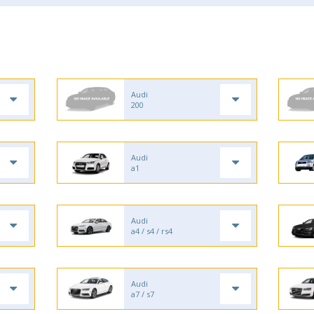
Audi
200
Audi
a1
Audi
a4 / s4 / rs4
Audi
a7 / s7