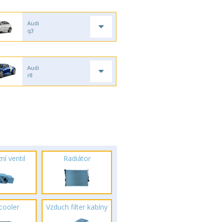
Audi
q3
Audi
r8
ní ventil
Radiátor
rcooler
Vzduch filter kabíny