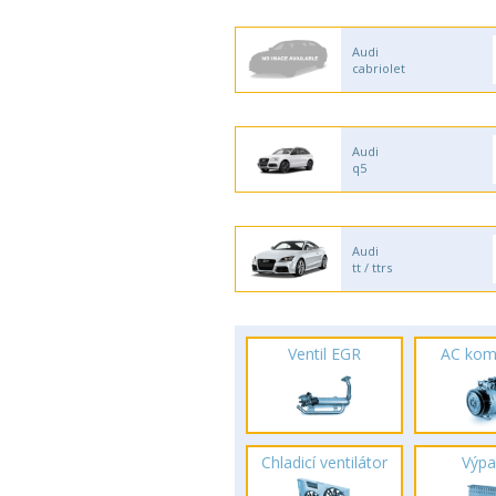
Audi
cabriolet
Audi
q5
Audi
tt / ttrs
Ventil EGR
AC kom
Chladicí ventilátor
Výpa