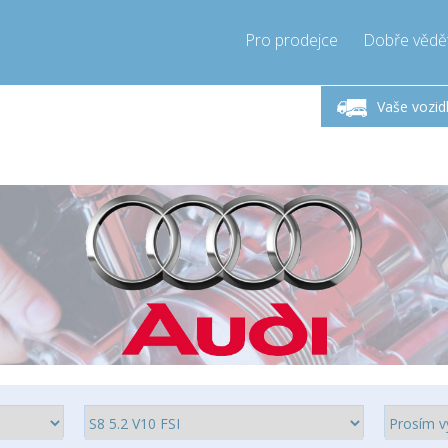
Pro prodejce
Dobře vědě
ndělí-Pátek 9-17h
Zavolejte teď!
Pond
+421905357897
Vaše vozid
+421905357897
pressor-express.sk
info@comp