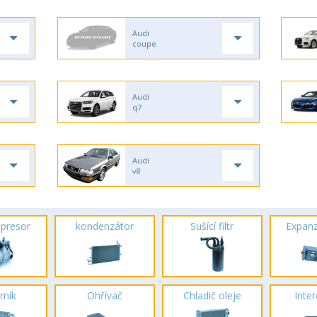
Audi
coupe
Audi
q7
Audi
v8
presor
kondenzátor
Sušící filtr
Expanz
rník
Ohřívač
Chladič oleje
Inte