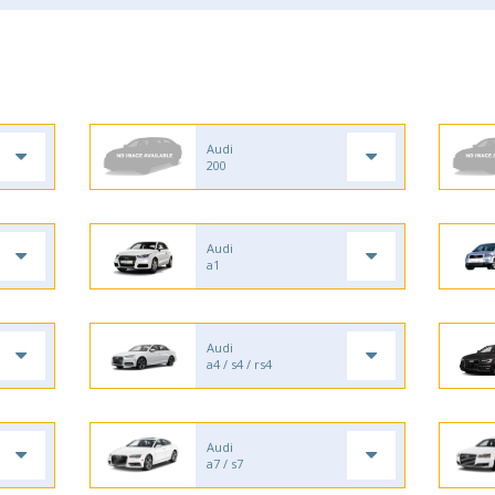
Audi
200
Audi
a1
Audi
a4 / s4 / rs4
Audi
a7 / s7