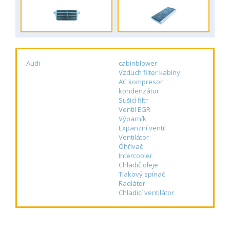
Audi
cabinblower
Vzduch filter kabíny
AC kompresor
kondenzátor
Sušící filtr
Ventil EGR
Výparník
Expanzní ventil
Ventilátor
Ohřívač
Intercooler
Chladič oleje
Tlakový spínač
Radiátor
Chladicí ventilátor