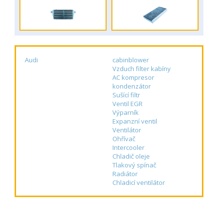
Audi
cabinblower
Vzduch filter kabíny
AC kompresor
kondenzátor
Sušící filtr
Ventil EGR
Výparník
Expanzní ventil
Ventilátor
Ohřívač
Intercooler
Chladič oleje
Tlakový spínač
Radiátor
Chladicí ventilátor