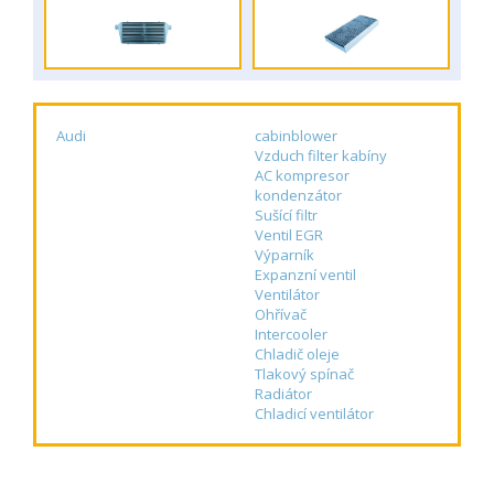
Audi
cabinblower
Vzduch filter kabíny
AC kompresor
kondenzátor
Sušící filtr
Ventil EGR
Výparník
Expanzní ventil
Ventilátor
Ohřívač
Intercooler
Chladič oleje
Tlakový spínač
Radiátor
Chladicí ventilátor