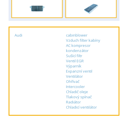
Audi
cabinblower
Vzduch filter kabíny
AC kompresor
kondenzátor
Sušící filtr
Ventil EGR
Výparník
Expanzní ventil
Ventilátor
Ohřívač
Intercooler
Chladič oleje
Tlakový spínač
Radiátor
Chladicí ventilátor