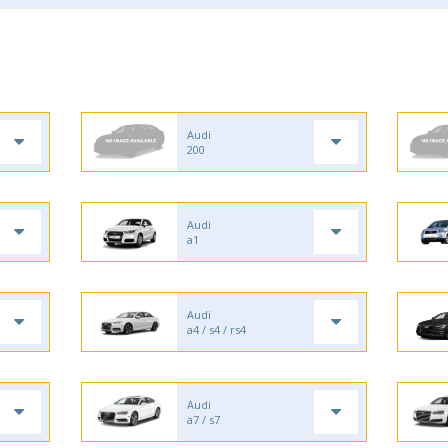
Audi
200
Audi
a1
Audi
a4 / s4 / rs4
Audi
a7 / s7