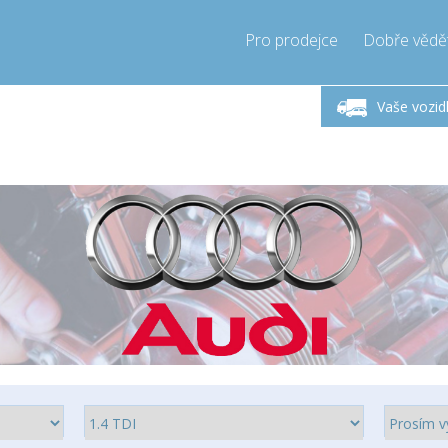
Pro prodejce
Dobře vědě
ndělí-Pátek 9-17h
Zavolejte teď!
Pond
+421905357897
Vaše vozid
+421905357897
pressor-express.sk
info@comp