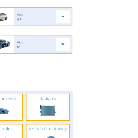
Audi
q3
Audi
r8
ní ventil
Radiátor
rcooler
Vzduch filter kabíny