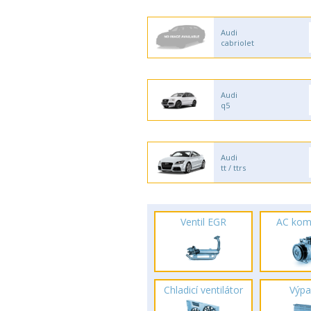
Audi
cabriolet
Audi
q5
Audi
tt / ttrs
Ventil EGR
AC kom
Chladicí ventilátor
Výpa