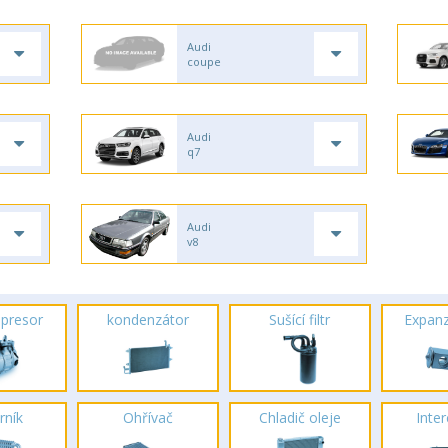
Audi
coupe
Audi
q7
Audi
v8
presor
kondenzátor
Sušící filtr
Expanz
rník
Ohřívač
Chladič oleje
Inte