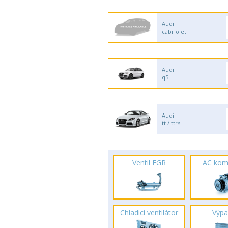
Audi
cabriolet
Audi
q5
Audi
tt / ttrs
Ventil EGR
AC kom
Chladicí ventilátor
Výpa