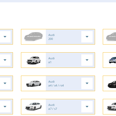
Audi
200
Audi
a1
Audi
a4 / s4 / rs4
Audi
a7 / s7