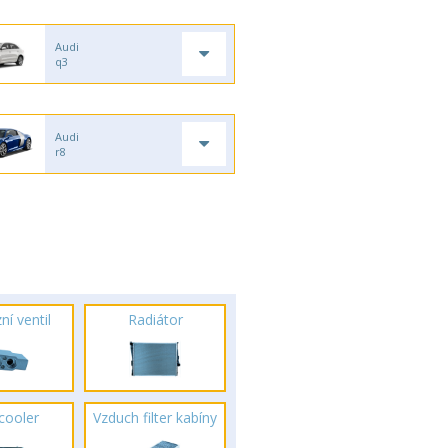
Audi
q3
Audi
r8
ní ventil
Radiátor
rcooler
Vzduch filter kabíny