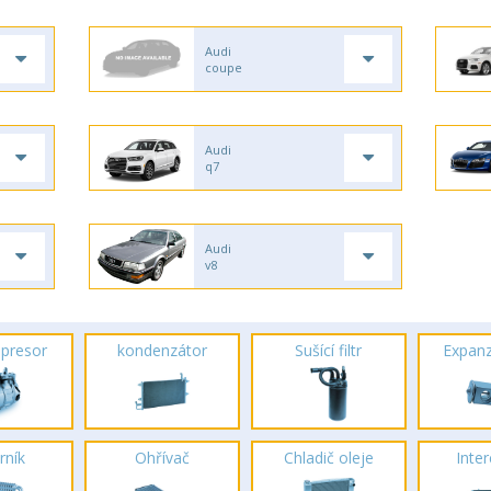
Audi
coupe
Audi
q7
Audi
v8
presor
kondenzátor
Sušící filtr
Expanz
rník
Ohřívač
Chladič oleje
Inte