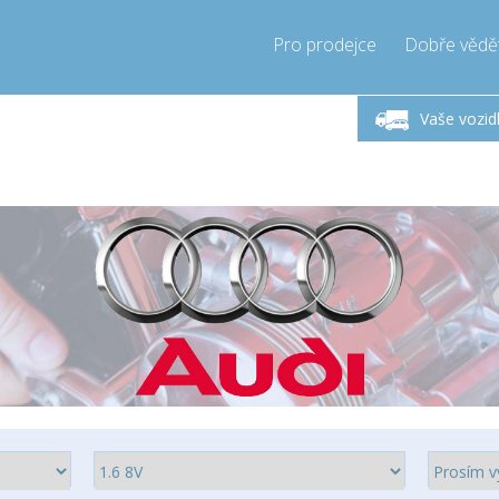
Pro prodejce
Dobře vědě
ndělí-Pátek 9-17h
Zavolejte teď!
Pond
+421905357897
Vaše vozid
+421905357897
pressor-express.sk
info@comp