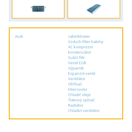
Audi
cabinblower
Vzduch filter kabíny
AC kompresor
kondenzátor
Sušící filtr
Ventil EGR
Výparník
Expanzní ventil
Ventilátor
Ohřívač
Intercooler
Chladič oleje
Tlakový spínač
Radiátor
Chladicí ventilátor