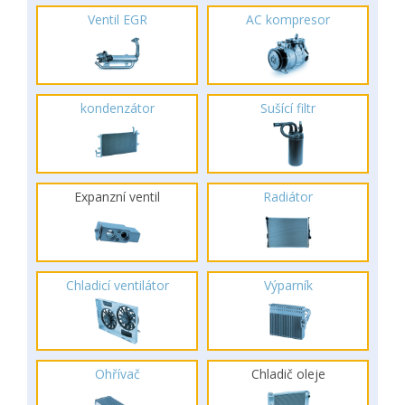
Ventil EGR
AC kompresor
kondenzátor
Sušící filtr
Expanzní ventil
Radiátor
Chladicí ventilátor
Výparník
Ohřívač
Chladič oleje