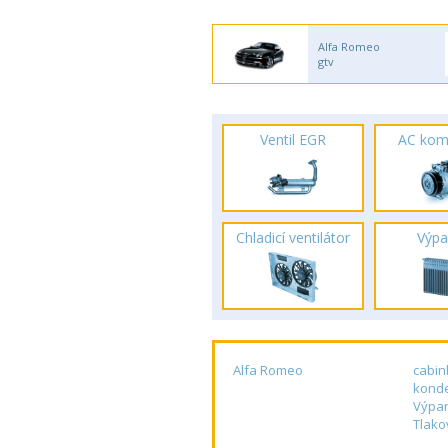
Alfa Romeo
gtv
Ventil EGR
AC kom
Chladicí ventilátor
Výpa
Alfa Romeo
cabin
kond
Výpar
Tlako