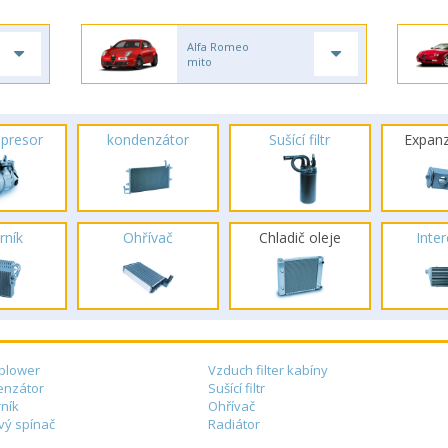
Alfa Romeo
mito
presor
kondenzátor
Sušící filtr
Expanz
rník
Ohřívač
Chladič oleje
Inte
blower
Vzduch filter kabíny
enzátor
Sušící filtr
ník
Ohřívač
vý spínač
Radiátor