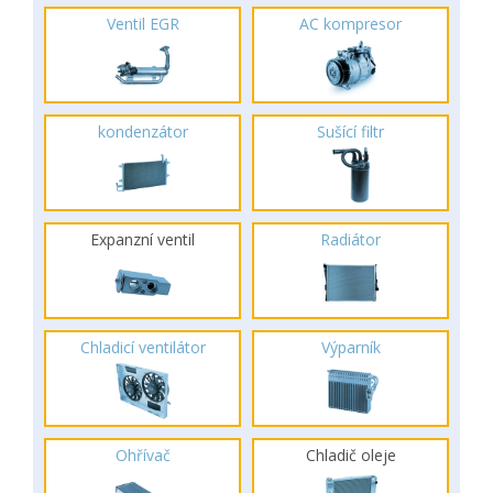
Ventil EGR
AC kompresor
kondenzátor
Sušící filtr
Expanzní ventil
Radiátor
Chladicí ventilátor
Výparník
Ohřívač
Chladič oleje